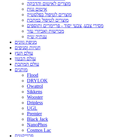
מוצרים לאיטום והדבקה
איטום גגות
מוצרים לטיפול בפלסטיק
מוצרים לטיפול במתכת
מסירי צבע, צבעי יסוד - פריימרים ותוספים
מברשות ואביזרי עזר
ענתיק שיק
מניפת גוונים
חנויות וסניפים
עולם העץ
עולם הבטון
עולם המתכת
מותגים
Flood
DRYLOK
Owatrol
Sikkens
Wooster
Dripless
UGL
Premier
Black Jack
NanoPhos
Cosmos Lac
פרוייקטים