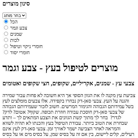
סינון מוצרים
הכל
צבע וגמר
שמנים
לכות
חומרי ניקוי וטיפול
חומרי יסוד
מוצרים לטיפול בעץ - צבע וגמר
צבעי עץ - שמנים, אקריליים, שקופים, חצי שקופים ואטומים
צביעת עץ מקנה לו את הגוון הסופי אך היא חשובה לא פחות עבור שמירה
והגנה על העץ. צבעי סאן-דק נבחרו בקפידה. אלו צבעים מומלצים לעץ
בשל עמידותם הגבוהה והגימור המרשים. חשוב לזכור שעמידותם הגבוהה
של צבעי סאן-דק חוסכת עבודה חוזרת תכופה. שקוף? אטום? לדק?
לגדר? בחר לך מתוך קשת הגוונים את הצבע המתאים לך – ותדע
שבחרת את הטוב ביותר. עבודת הטיפול בעץ והכנתו לא תהיה לשווא
והמראה לאחר הצביעה ישמר לאורך זמן. צבעי סאן-דק לעץ אינם
רעילים, קלים ליישום, בין אם זה על בסיס שמן, על בסיס מים או על בסיס