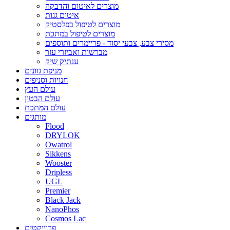
מוצרים לאיטום והדבקה
איטום גגות
מוצרים לטיפול בפלסטיק
מוצרים לטיפול במתכת
מסירי צבע, צבעי יסוד - פריימרים ותוספים
מברשות ואביזרי עזר
ענתיק שיק
מניפת גוונים
חנויות וסניפים
עולם העץ
עולם הבטון
עולם המתכת
מותגים
Flood
DRYLOK
Owatrol
Sikkens
Wooster
Dripless
UGL
Premier
Black Jack
NanoPhos
Cosmos Lac
פרוייקטים